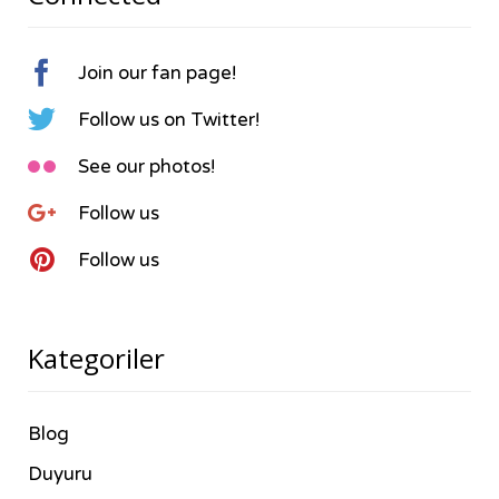

Join our fan page!

Follow us on Twitter!

See our photos!

Follow us

Follow us
Kategoriler
Blog
Duyuru