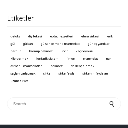
Etiketler
detoks
diş lekesi
ecdad lezzetleri
elma sirkesi
erik
gül
gülsan
gülsan osmanlı marmelatı
güneş yanıkları
harnup
harnup pekmezi
incir
keçiboynuzu
kilo vermek
lenfatik sistem
limon
marmelat
nar
osmanlı marmelatları
pekmez
ph dengelemek
saçları parlatmak
sirke
sirke fayda
sirkenin faydaları
üzüm sirkesi
Search for: