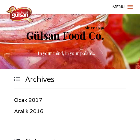
s
i
n
c
e
1
9
4
8
Gülsan Food Co.
In your mind, in your palate...
Archives

Ocak 2017
Aralık 2016