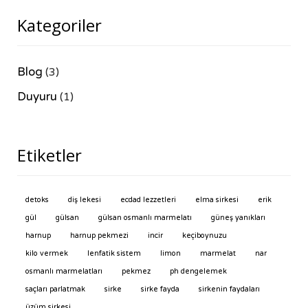
Kategoriler
Blog
(3)
Duyuru
(1)
Etiketler
detoks
diş lekesi
ecdad lezzetleri
elma sirkesi
erik
gül
gülsan
gülsan osmanlı marmelatı
güneş yanıkları
harnup
harnup pekmezi
incir
keçiboynuzu
kilo vermek
lenfatik sistem
limon
marmelat
nar
osmanlı marmelatları
pekmez
ph dengelemek
saçları parlatmak
sirke
sirke fayda
sirkenin faydaları
üzüm sirkesi