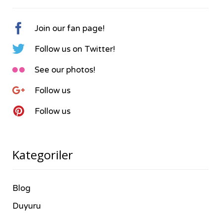

Join our fan page!

Follow us on Twitter!

See our photos!

Follow us

Follow us
Kategoriler
Blog
Duyuru