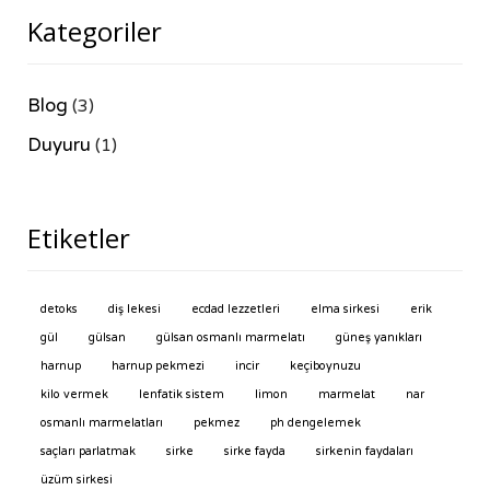
Kategoriler
Blog
(3)
Duyuru
(1)
Etiketler
detoks
diş lekesi
ecdad lezzetleri
elma sirkesi
erik
gül
gülsan
gülsan osmanlı marmelatı
güneş yanıkları
harnup
harnup pekmezi
incir
keçiboynuzu
kilo vermek
lenfatik sistem
limon
marmelat
nar
osmanlı marmelatları
pekmez
ph dengelemek
saçları parlatmak
sirke
sirke fayda
sirkenin faydaları
üzüm sirkesi