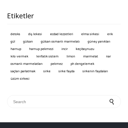
Etiketler
detoks
diş lekesi
ecdad lezzetleri
elma sirkesi
erik
gül
gülsan
gülsan osmanlı marmelatı
güneş yanıkları
harnup
harnup pekmezi
incir
keçiboynuzu
kilo vermek
lenfatik sistem
limon
marmelat
nar
osmanlı marmelatları
pekmez
ph dengelemek
saçları parlatmak
sirke
sirke fayda
sirkenin faydaları
üzüm sirkesi
Search for: