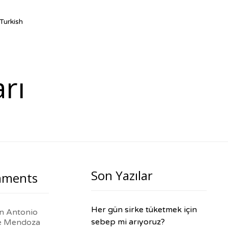
Ski
Turkish
to
con
arı
Son Yazılar
ments
Her gün sirke tüketmek için
in
Antonio
sebep mi arıyoruz?
e Mendoza