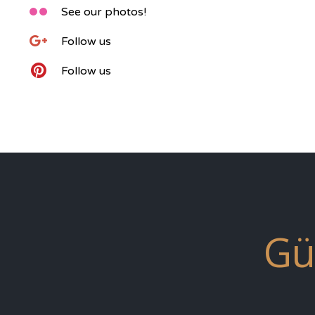

See our photos!

Follow us

Follow us
Gü