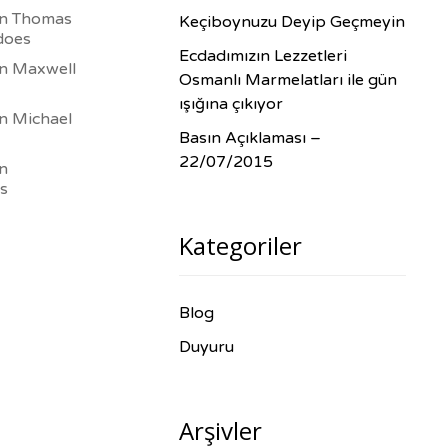
in
Thomas
Keçiboynuzu Deyip Geçmeyin
does
Ecdadımızın Lezzetleri
in
Maxwell
Osmanlı Marmelatları ile gün
ışığına çıkıyor
in
Michael
Basın Açıklaması –
22/07/2015
in
s
Kategoriler
Blog
Duyuru
Arşivler