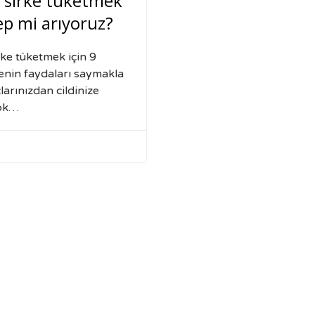
 sirke tüketmek
ep mi arıyoruz?
ke tüketmek için 9
enin faydaları saymakla
larınızdan cildinize
çok…