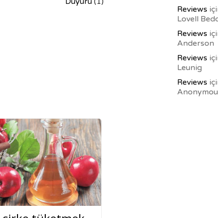
Duyuru
(1)
Reviews
iç
Lovell Bed
Reviews
iç
Anderson
Reviews
iç
Leunig
Reviews
iç
Anonymou