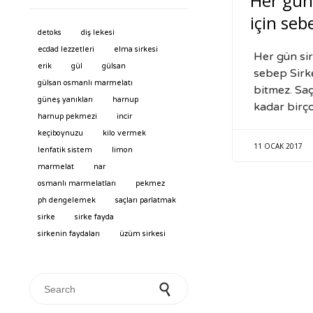
Her gün
için seb
detoks
diş lekesi
ecdad lezzetleri
elma sirkesi
Her gün sir
erik
gül
gülsan
sebep Sirk
gülsan osmanlı marmelatı
bitmez. Saç
güneş yanıkları
harnup
kadar bir
harnup pekmezi
incir
keçiboynuzu
kilo vermek
11 OCAK 2017
lenfatik sistem
limon
marmelat
nar
osmanlı marmelatları
pekmez
ph dengelemek
saçları parlatmak
sirke
sirke fayda
sirkenin faydaları
üzüm sirkesi
Search for: