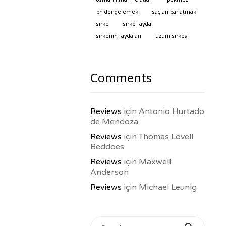
ph dengelemek
saçları parlatmak
sirke
sirke fayda
sirkenin faydaları
üzüm sirkesi
Comments
Reviews
için
Antonio Hurtado
de Mendoza
Reviews
için
Thomas Lovell
Beddoes
Reviews
için
Maxwell
Anderson
Reviews
için
Michael Leunig
Search for: