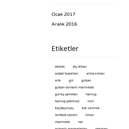
Ocak 2017
Aralık 2016
Etiketler
detoks
diş lekesi
ecdad lezzetleri
elma sirkesi
erik
gül
gülsan
gülsan osmanlı marmelatı
güneş yanıkları
harnup
harnup pekmezi
incir
keçiboynuzu
kilo vermek
lenfatik sistem
limon
marmelat
nar
osmanlı marmelatları
pekmez