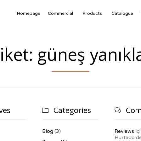
Homepage
Commercial
Products
Catalogue
iket: güneş yanıkl
ves
Categories
Com


Blog
(3)
Reviews
iç
Hurtado d