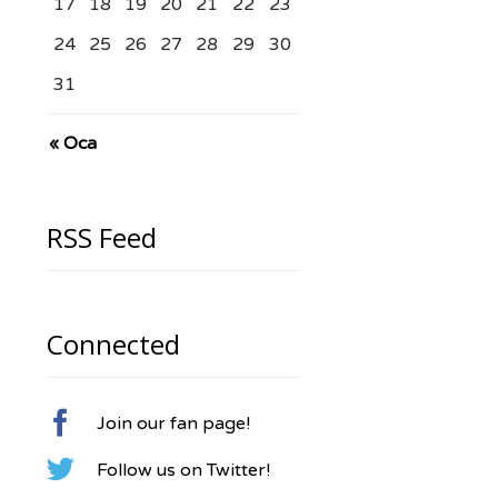
17
18
19
20
21
22
23
24
25
26
27
28
29
30
31
« Oca
RSS Feed
Connected

Join our fan page!

Follow us on Twitter!